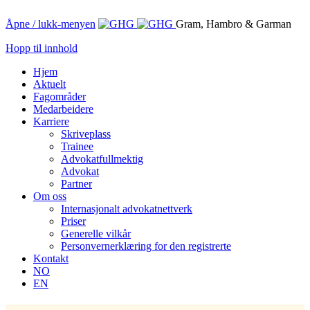
Åpne / lukk-menyen
Gram, Hambro & Garman
Hopp til innhold
Hjem
Aktuelt
Fagområder
Medarbeidere
Karriere
Skriveplass
Trainee
Advokatfullmektig
Advokat
Partner
Om oss
Internasjonalt advokatnettverk
Priser
Generelle vilkår
Personvernerklæring for den registrerte
Kontakt
NO
EN