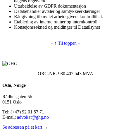
dagens regelverk
Utarbeidelse av GDPR dokumentasjon
Databehandler avtaler og samtykkeerklæringer
Rådgivning tilknyttet arbeidsgivers kontrolltiltak
Etablering av interne rutiner og internkontroll
Konsejonssøknad og meldinger til Datatilsynet
– ↑ Til toppen –
ORG.NR. 980 407 543 MVA
Oslo, Norge
Rådhusgaten 5b
0151 Oslo
Tel: (+47) 92 01 57 71
E-mail:
advokat@ghg.no
Se adressen på et kart
→